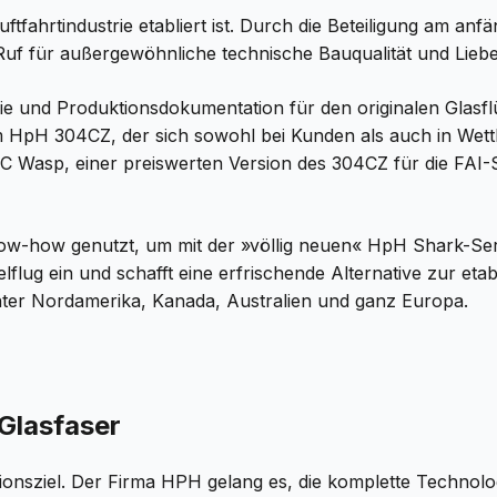
uftfahrtindustrie etabliert ist. Durch die Beteiligung am 
Ruf für außergewöhnliche technische Bauqualität und Lieb
ie und Produktionsdokumentation für den originalen Glasf
dem HpH 304CZ, der sich sowohl bei Kunden als auch in Wett
 Wasp, einer preiswerten Version des 304CZ für die FAI-S
now-how genutzt, um mit der »völlig neuen« HpH Shark-Ser
lug ein und schafft eine erfrischende Alternative zur eta
nter Nordamerika, Kanada, Australien und ganz Europa.
Glasfaser
nsziel. Der Firma HPH gelang es, die komplette Technolo