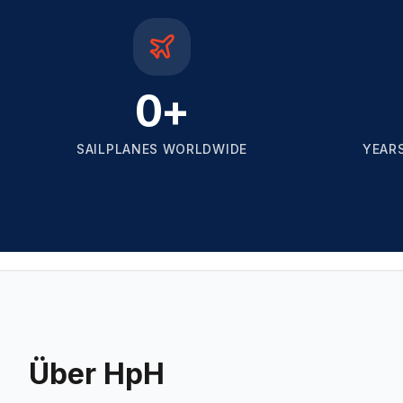
0
+
SAILPLANES WORLDWIDE
YEAR
Über HpH