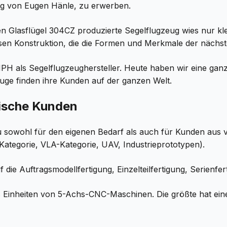
ng von Eugen Hänle, zu erwerben.
Glasflügel 304CZ produzierte Segelflugzeug wies nur klei
en Konstruktion, die die Formen und Merkmale der nächste
HPH als Segelflugzeughersteller. Heute haben wir eine ga
uge finden ihre Kunden auf der ganzen Welt.
rische Kunden
u sowohl für den eigenen Bedarf als auch für Kunden aus 
ategorie, VLA-Kategorie, UAV, Industrieprototypen).
die Auftragsmodellfertigung, Einzelteilfertigung, Serienfe
s Einheiten von 5-Achs-CNC-Maschinen. Die größte hat ei