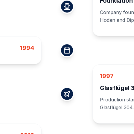
Foundation
Company founde
Hodan and Dipl.
1994
1997
Glasflügel
Production sta
Glasflügel 304.