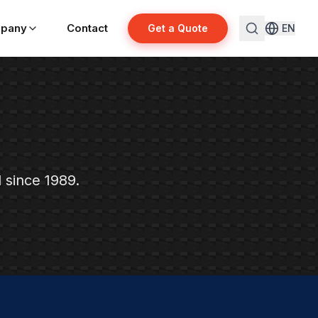
pany
Contact
Get a Quote
EN
l since 1989.