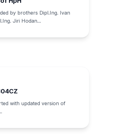
 of HpH
d by brothers Dipl.Ing. Ivan
Ing. Jiri Hodan...
 304CZ
rted with updated version of
..